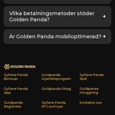
Nya spelare kan få en välkomstbonus på 200%
upp till 54,000 SEK samt 50 gratissnurr med
Vilka betalningsmetoder stöder
ett omsättningskrav på 30 gånger.
Golden Panda?
Golden Panda stöder betalningsmetoder som
VISA/Mastercard, Bitcoin och ApplePay, alla i
Är Golden Panda mobiloptimerad?
SEK.
Ja, Golden Panda har en mobiloptimerad
webbplats som gör det möjligt att registrera
sig och spela direkt från mobilen.
Gyllene Panda
Guldpanda
Gyllene Panda
Bonusar
lojalitetsprogram
Spel
Gyllene Panda
Guldpanda Uttag
Guldpanda
App
Inloggning
Guldpanda
Gyllene Panda
Kontakta oss
Registrera
KYC-policyer